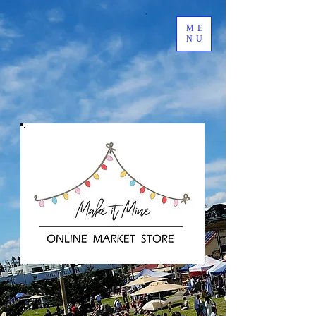
ME
NU